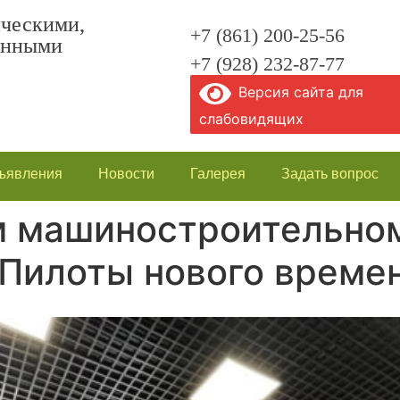
ическими,
+7 (861) 200-25-56
енными
+7 (928) 232-87-77
Версия сайта для
слабовидящих
ъявления
Новости
Галерея
Задать вопрос
м машиностроительно
Пилоты нового време